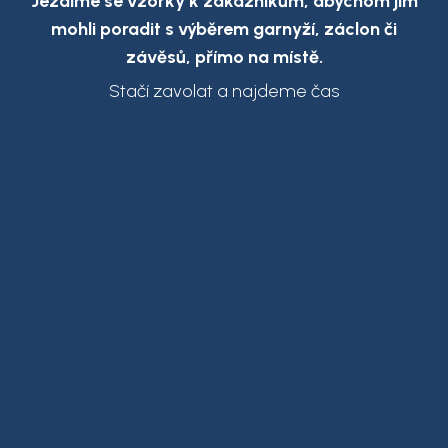
Jezdíme se vzorky k zákazníkům,
abychom jim
mohli poradit s výběrem garnyží, záclon či
závěsů, přímo na místě.
Stačí zavolat a najdeme čas