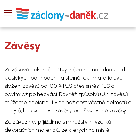
Závěsy
Závěsové dekorační látky můžeme nabídnout od
klasických po moderní a stejně tak i materiálové
složení závěsů od 100 % PES přes směsi PES a
bavlny až po hedvábí. Rovněž způsobů ušití závěsů
můžeme nabídnout více než dost včetně pelmetů a
úchytů, blackoutové závěsy, podšívkované závěsy…
Za zákazníky přijíždíme s množstvím vzorků
dekoračních materiálů, ze kterých na místě