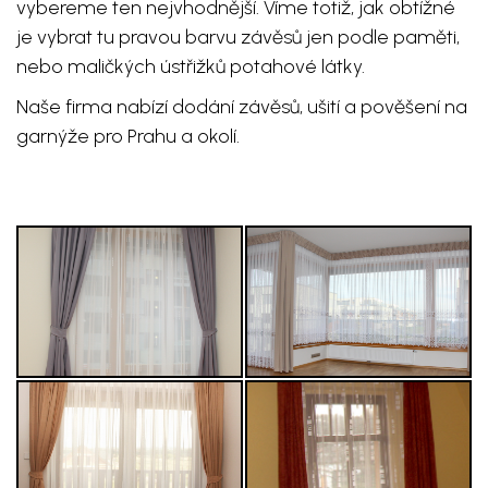
vybereme ten nejvhodnější. Víme totiž, jak obtížné
je vybrat tu pravou barvu závěsů jen podle paměti,
nebo maličkých ústřižků potahové látky.
N
aše firma nabízí dodání závěsů, ušití a pověšení na
garnýže pro Prahu a okolí.