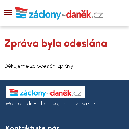
Zpráva byla odeslána
Děkujeme za odeslání zprávy.
Máme jediný cíl, spokojeného zákazníka.
Kontaktujte nás